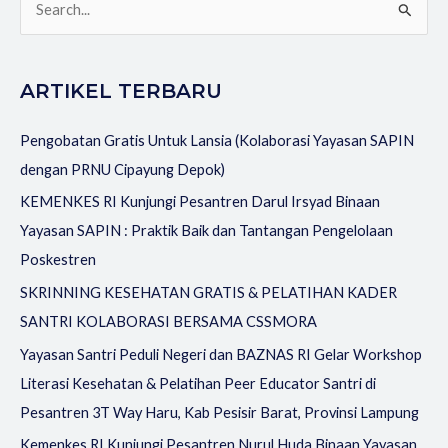
C
a
r
ARTIKEL TERBARU
i
u
Pengobatan Gratis Untuk Lansia (Kolaborasi Yayasan SAPIN
n
dengan PRNU Cipayung Depok)
t
KEMENKES RI Kunjungi Pesantren Darul Irsyad Binaan
u
Yayasan SAPIN : Praktik Baik dan Tantangan Pengelolaan
k
Poskestren
:
SKRINNING KESEHATAN GRATIS & PELATIHAN KADER
SANTRI KOLABORASI BERSAMA CSSMORA
Yayasan Santri Peduli Negeri dan BAZNAS RI Gelar Workshop
Literasi Kesehatan & Pelatihan Peer Educator Santri di
Pesantren 3T Way Haru, Kab Pesisir Barat, Provinsi Lampung
Kemenkes RI Kunjungi Pesantren Nurul Huda Binaan Yayasan